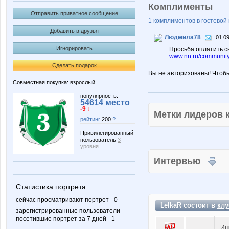
Комплименты
Отправить приватное сообщение
1 комплиментов в гостевой 
Добавить в друзья
Людмила78
01.09
Игнорировать
Просьба оплатить с
www.nn.ru/community/
Сделать подарок
Вы не авторизованы! Чтоб
Совместная покупка: взрослый
популярность:
54614 место
-9 ↓
Метки лидеров
рейтинг
200
?
Привилегированный
пользователь
3
уровня
Интервью
Статистика портрета:
сейчас просматривают портрет - 0
LelkaR состоит в
клу
зарегистрированные пользователи
посетившие портрет за 7 дней - 1
Ищ